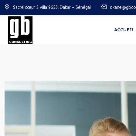
Sacré cœur 3 villa 9653, Dakar – Sénégal
dkane@gbcon
ACCUEIL