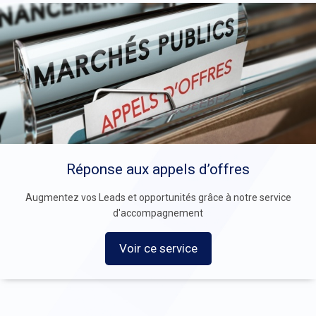
ls d’offres
Account M
és grâce à notre service
Notre service de Gestion de 
ement
personnalisée 
vice
Voir ce s