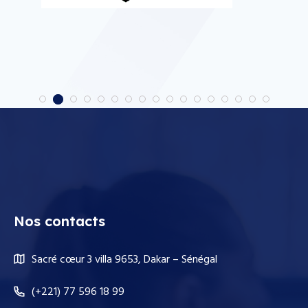
1
2
3
4
5
6
7
8
9
10
11
12
13
14
15
16
17
Nos contacts
Sacré cœur 3 villa 9653, Dakar – Sénégal
(+221) 77 596 18 99